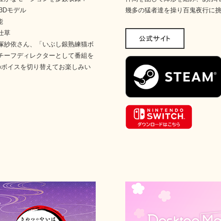
た3Dモデル
幾多の猛者達を操り百鬼夜行に
能
仕草
塚紗依さん、「いぶし銀熟練猫ボ
のチーフディレクターとして番組を
のボイスを切り替えてお楽しみい