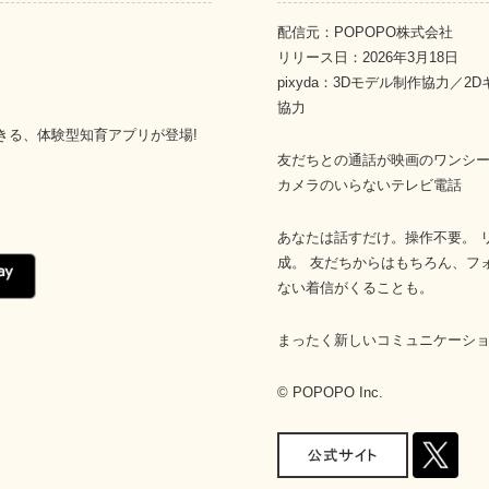
配信元：POPOPO株式会社
リリース日：2026年3月18日
pixyda：3Dモデル制作協力／
協力
きる、体験型知育アプリが登場!
友だちとの通話が映画のワンシ
カメラのいらないテレビ電話
あなたは話すだけ。操作不要。 
成。 友だちからはもちろん、フ
ない着信がくることも。
まったく新しいコミュニケーシ
© POPOPO Inc.