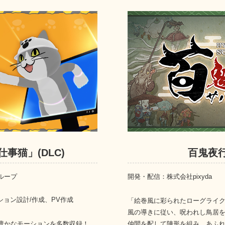
 「仕事猫」(DLC)
百鬼夜
ループ
開発・配信：株式会社pixyda
ション設計/作成、PV作成
「絵巻風に彩られたローグライ
風の導きに従い、呪われし鳥居
豊かなモーションを多数収録！
仲間を配して陣形を組み、あふ