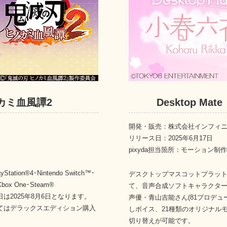
カミ血風譚2
Desktop Ma
開発・販売：株式会社インフィ
リリース日：2025年6月17日
pixyda担当箇所：モーション
ation®4･Nintendo Switch™･
デスクトップマスコットプラットフォー
One･Steam®
て、音声合成ソフトキャラクタ
5年8月6日となります。
声優・青山吉能さん(81プロデュ
ックスエディション購入
しボイス、21種類のオリジナル
切り替えが可能です。