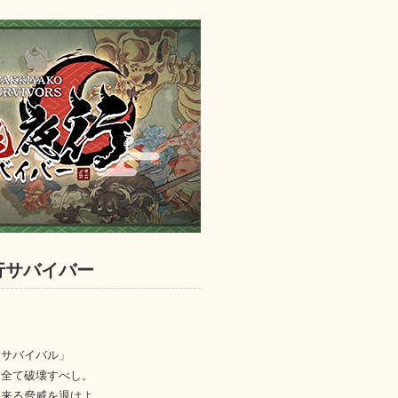
行サバイバー
クサバイバル」
を全て破壊すべし。
れ来る脅威を退けよ。