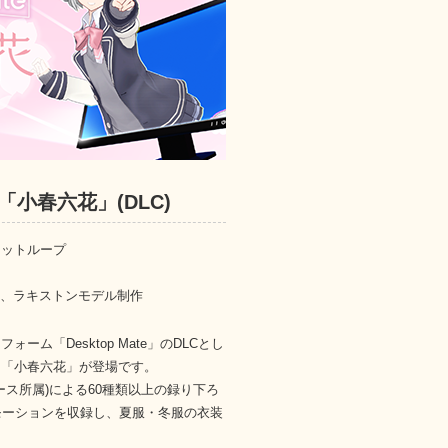
te 「小春六花」(DLC)
ニットループ
制作、ラキストンモデル制作
ム「Desktop Mate」のDLCとし
ー「小春六花」が登場です。
ース所属)による60種類以上の録り下ろ
モーションを収録し、夏服・冬服の衣装