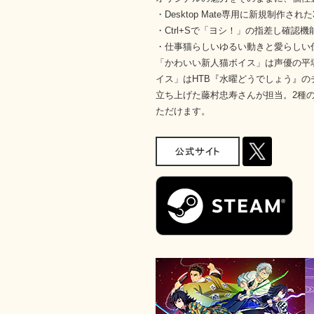
・Desktop Mate専用に新規制作され
・Ctrl+Sで「ヨシ！」の指差し確認機
・仕事猫らしいゆるい動きと愛らしい
「かわいい新人猫ボイス」は声優の平
イス」はHTB『水曜どうでしょう』
立ち上げた藤村忠寿さんが担当。2種
ただけます。